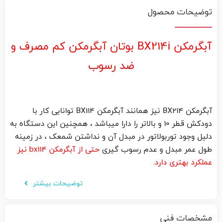
توضیحات محصول
آبگرمکن BX214i بوتان آبگرمکن کم مصرف و
ضد رسوب
آبگرمکن BX214 نیز همانند آبگرمکن BX114 توانایی کار با
دودکش قطر 10 و بالاتر را دارا میباشد ، همچنین این دستگاه به
دلیل وجود توربولاتور در مبدل آن و نداشتن شمعک ، در زمینه
طول عمر مبدل و عدم رسوب گیری
حتی از آبگرمکن bx114 نیز
عملکرد بهتری دارد.
توضیحات بیشتر
مشخصات فنی