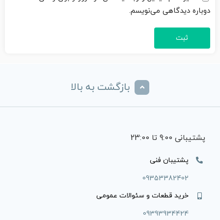
دوباره دیدگاهی می‌نویسم.
بازگشت به بالا
پشتیبانی 9:00 تا 23:00
پشتیبان فنی
09353382402
خرید قطعات و سئوالات عمومی
09393934424